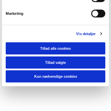
e
v
Marketing
a
l
g
Vis detaljer
Tillad alle cookies
Tillad valgte
Kun nødvendige cookies