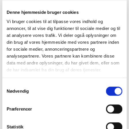
Langfredagsgudstjeneste med sort klæde for
Denne hjemmeside bruger cookies
alteret i Husby kirke - giv dig selv en lille
langfredagspause og kik med - klik på linket
Vi bruger cookies til at tilpasse vores indhold og
annoncer, til at vise dig funktioner til sociale medier og til
at analysere vores trafik. Vi deler også oplysninger om
din brug af vores hjemmeside med vores partnere inden
for sociale medier, annonceringspartnere og
analysepartnere. Vores partnere kan kombinere disse
data med andre oplysninger, du har givet dem, eller som
de har indsamlet fra din brug af deres tjenester.
S
Nødvendig
a
m
t
Præferencer
Du vil måske også kunne lide...
y
k
k
Statistik