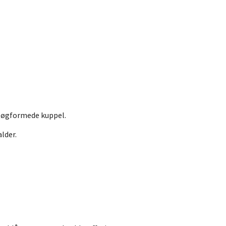
 løgformede kuppel.
alder.