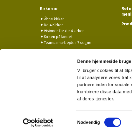
Kirkerne
Refer
meni
Åbne kirker
Præd
De 4 Kirker
Visioner for de 4 kirker
Kirken på landet
Teamsamarbejde i 7 sogne
Koncerter
Nyhe
Denne hjemmeside bruger
Vi bruger cookies til at til
til at analysere vores tra
partnere inden for sociale
kombinere disse data med a
af deres tjenester.
S
Nødvendig
a