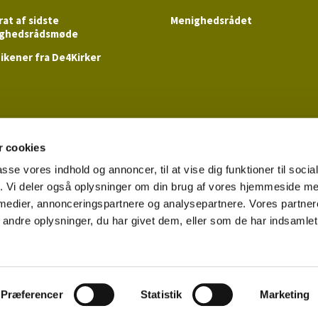
at af sidste
Menighedsrådet
ghedsrådsmøde
ikener fra De4Kirker
der
 cookies
passe vores indhold og annoncer, til at vise dig funktioner til soci
fik. Vi deler også oplysninger om din brug af vores hjemmeside m
 medier, annonceringspartnere og analysepartnere. Vores partne
Tilgængelighedserklæring
ndre oplysninger, du har givet dem, eller som de har indsamlet 
Log på ChurchDesk
Præferencer
Statistik
Marketing