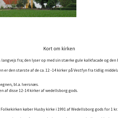
Kort om kirken
s langvejs fra; den lyser op med sin stærke gule kalkfacade og den
n er den største af de ca. 12 -14 kirker på Vestfyn fra tidlig middel
 egnen, bl.a. Iversnæs.
n af disse 12-14 kirker af wedellsborg gods.
Folkekirken køber Husby kirke i 1991 af Wedellsborg gods for 1 kr.