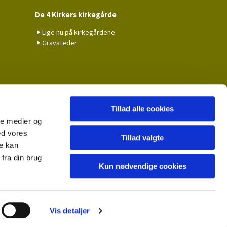
De 4 Kirkers kirkegårde
Lige nu på kirkegårdene
Gravsteder
Tillad alle cookies
ale medier og
ed vores
Tillad valgte
re kan
fra din brug
Kun nødvendige cookies
Vis detaljer