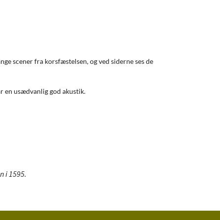
nge scener fra korsfæstelsen, og ved siderne ses de
ar en usædvanlig god akustik.
n i 1595.