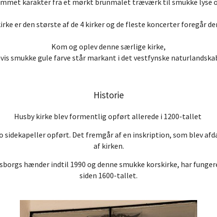
mmet karakter fra et mørkt brunmalet træværk til smukke lyse o
irke er den største af de 4 kirker og de fleste koncerter foregår der
Kom og oplev denne særlige kirke,
vis smukke gule farve står markant i det vestfynske naturlandska
Historie
Husby kirke blev formentlig opført allerede i 1200-tallet
o sidekapeller opført. Det fremgår af en inskription, som blev af
af kirken.
sborgs hænder indtil 1990 og denne smukke korskirke, har funger
siden 1600-tallet.