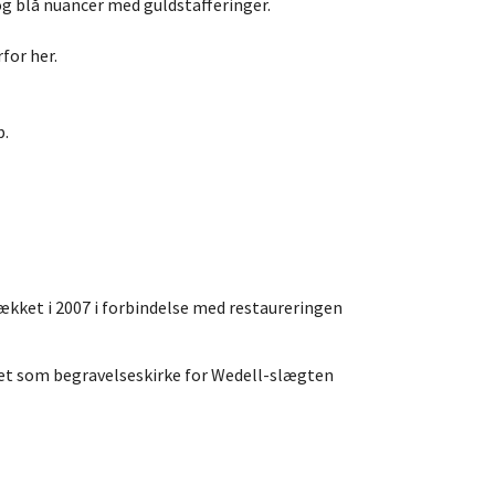
g blå nuancer med guldstafferinger.
for her.
b.
dækket i 2007 i forbindelse med restaureringen
et som begravelseskirke for Wedell-slægten