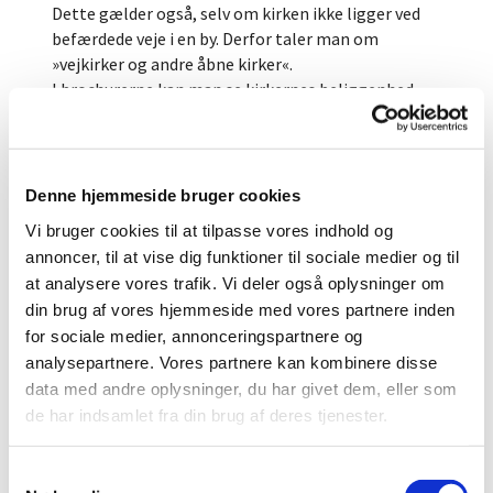
Dette gælder også, selv om kirken ikke ligger ved
befærdede veje i en by. Derfor taler man om
»vejkirker og andre åbne kirker«.
I brochurerne kan man se kirkernes beliggenhed.
Der er en kørselsvejledning og oplysninger om bl.a.
kirkernes åbningstider, seværdigheder, faciliteter,
koncerter og arrangementer, kontaktpersoner og
hjemmesideadresser.
Denne hjemmeside bruger cookies
I nogle af kirkerne vil der være personale eller
Vi bruger cookies til at tilpasse vores indhold og
frivillige, som er til rådighed med oplysninger om
annoncer, til at vise dig funktioner til sociale medier og til
kirken og som måske byder på en kop kaffe e.lign.
at analysere vores trafik. Vi deler også oplysninger om
I kirkerne vil der være fremlagt oplysninger om
din brug af vores hjemmeside med vores partnere inden
kirken og sognet, og de fleste steder vil der være en
for sociale medier, annonceringspartnere og
bibel eller salmebog m.m. til rådighed til personlig
analysepartnere. Vores partnere kan kombinere disse
fordybelse og andagt.
data med andre oplysninger, du har givet dem, eller som
Føns, Ørslev, Udby og Husby kirker er med i
de har indsamlet fra din brug af deres tjenester.
Kirkefondets vejkirke-ordning
S