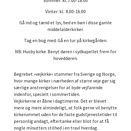
Sommer: kl. 7.00-18.00
Vinter: kl. 8.00-16.00
Gå ind og tænd et lys, bed en bøn i disse gamle
middelalderkirker.
Tag en bog med. Gå en tur på kirkegården.
NB: Husby kirke. Benyt døren i sydkapellet frem for
hoveddøren.
Begrebet »vejkirke« stammer fra Sverige og Norge,
hvor mange kirker i nærheden af større veje gør sig
særlige anstrengelser for at byde vejfarende
indenfor, specielt i sommertiden.
Vejkirkerne er åbne i dagtimerne. Det er blevet
mere og mere almindeligt, at folk gerne vil benytte
kirkerummet uden for de faste gudstjenestetider til
personlig andagt, eftertanke eller blot for at få
nogle minutters stilhed i en travl hverdag.