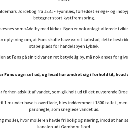
aldemars Jordebog fra 1231 - Fyunnæs, forleddet er øge- og indb
betegner stort kystfremspring.
ævnes som »Adelby med kirke«. Byen er nok anlagt allerede i viki
n oplysning om, at Føns skulle have været købstad, dette bestrider
stabelplads for handelsbyen Lybæk.
en at Føns på sin tid var en ret betydelig by, må nok anses for give
 Føns sogn set ud, og hvad har ændret sig i forhold til, hvad v
førhen adskilt af vandet, som gik helt ud til det nuværende Broe
til 1 m under havets overflade, blev inddæmmet i 1800 tallet, men 
par snegle, som sneglede vandet ud.
ng mølle), hvor mølleren havde fri bolig og næring, imod at han 
kanalen ud i Gamborg fjord.