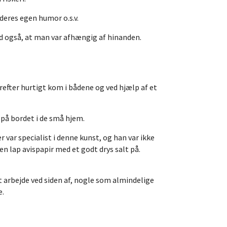
deres egen humor o.s.v.
tod også, at man var afhængig af hinanden.
refter hurtigt kom i bådene og ved hjælp af et
på bordet i de små hjem.
 var specialist i denne kunst, og han var ikke
n lap avispapir med et godt drys salt på.
t arbejde ved siden af, nogle som almindelige
e.