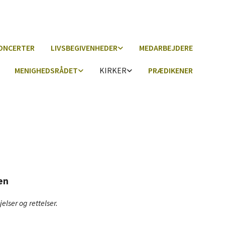
ONCERTER
LIVSBEGIVENHEDER
MEDARBEJDERE
MENIGHEDSRÅDET
KIRKER
PRÆDIKENER
en
lser og rettelser.