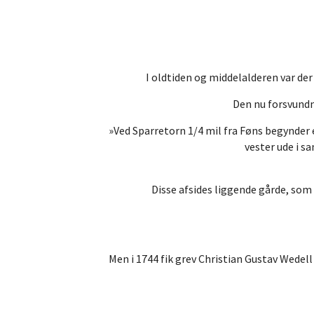
I oldtiden og middelalderen var der 
Den nu forsvundn
»Ved Sparretorn 1/4 mil fra Føns begynder e
vester ude i s
Disse afsides liggende gårde, som 
Men i 1744 fik grev Christian Gustav Wedel