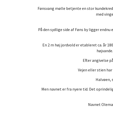
Fønsvang mølle betjente en stor kundekred
med vinge
På den sydlige side af Føns by ligger endnu
En 2 m høj jordvold er etableret ca. år 1
højvande.
Efter angivelse p
Vejen eller stien ha
Halvøen, s
Men navnet er fra nyere tid. Det oprindel
Navnet Olemark