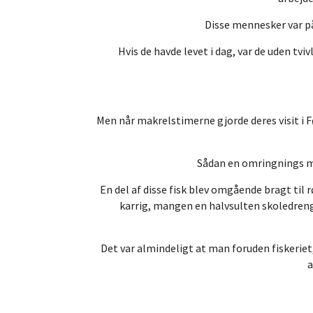
Disse mennesker var på
Hvis de havde levet i dag, var de uden tv
Men når makrelstimerne gjorde deres visit i F
Sådan en omringnings ma
En del af disse fisk blev omgående bragt til 
karrig, mangen en halvsulten skoledreng 
Det var almindeligt at man foruden fiskeriet
a