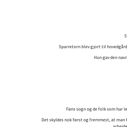
S
Sparretorn blev gjort til hovedgår
Hun gav den navn
Føns sogn og de folk som har le
Det skyldes nok først og fremmest, at man
arbejde