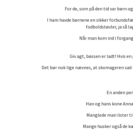
For de, som på den tid var børn o
I ham havde børnene en sikker forbundsfæl
fodboldstøvler, ja så l
Når man kom ind i forgang
Giv agt, bøssen er ladt! Hvis en
Det bør nok lige nævnes, at skomageren sad i 
En anden per
Han og hans kone Anna v
Manglede man lister til
Mange husker også de kæl