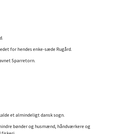
d.
stedet for hendes enke-sæde Rugård.
avnet Sparretorn.
kalde et almindeligt dansk sogn.
, mindre bønder og husmænd, håndværkere og
fiskeri.