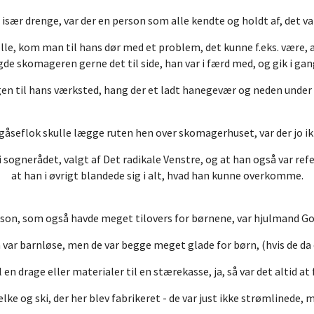
g især drenge, var der en person som alle kendte og holdt af, det
le, kom man til hans dør med et problem, det kunne f.eks. være, 
agde skomageren gerne det til side, han var i færd med, og gik i ga
en til hans værksted, hang der et ladt hanegevær og neden under s
 gåseflok skulle lægge ruten hen over skomagerhuset, var der jo ikk
sognerådet, valgt af Det radikale Venstre, og at han også var refe
at han i øvrigt blandede sig i alt, hvad han kunne overkomme.
son, som også havde meget tilovers for børnene, var hjulmand 
ar barnløse, men de var begge meget glade for børn, (hvis de da 
 en drage eller materialer til en stærekasse, ja, så var det altid at
ke og ski, der her blev fabrikeret - de var just ikke strømlinede,