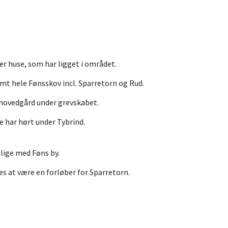
er huse, som har ligget i området.
 samt hele Fønsskov incl. Sparretorn og Rud.
 hovedgård under grevskabet.
e har hørt under Tybrind.
lige med Føns by.
s at være en forløber for Sparretorn.