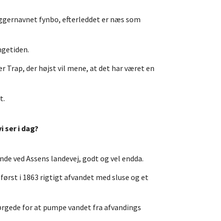
yggernavnet fynbo, efterleddet er næs som
ngetiden.
 Trap, der højst vil mene, at det har været en
t.
i ser i dag?
nde ved Assens landevej, godt og vel endda.
først i 1863 rigtigt afvandet med sluse og et
sørgede for at pumpe vandet fra afvandings