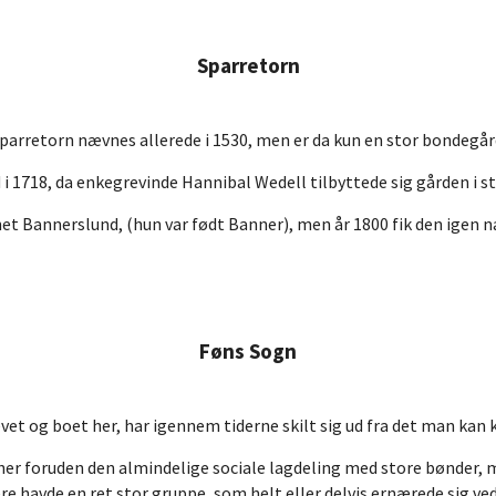
Sparretorn
parretorn nævnes allerede i 1530, men er da kun en stor bondegår
d i 1718, da enkegrevinde Hannibal Wedell tilbyttede sig gården i 
et Bannerslund, (hun var født Banner), men år 1800 fik den igen n
Føns Sogn
vet og boet her, har igennem tiderne skilt sig ud fra det man kan 
 her foruden den almindelige sociale lagdeling med store bønder
re havde en ret stor gruppe, som helt eller delvis ernærede sig ved 