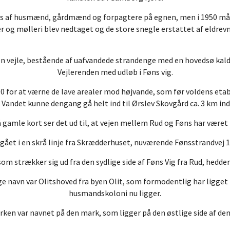
s af husmænd, gårdmænd og forpagtere på egnen, men i 1950 måt
r og mølleri blev nedtaget og de store snegle erstattet af eldrev
 en vejle, bestående af uafvandede strandenge med en hovedsø kal
Vejlerenden med udløb i Føns vig.
800 for at værne de lave arealer mod højvande, som før voldens et
 Vandet kunne dengang gå helt ind til Ørslev Skovgård ca. 3 km inde
å gamle kort ser det ud til, at vejen mellem Rud og Føns har være
r gået i en skrå linje fra Skrædderhuset, nuværende Fønsstrandvej 11
om strækker sig ud fra den sydlige side af Føns Vig fra Rud, hedde
ige navn var Olitshoved fra byen Olit, som formodentlig har ligg
husmandskoloni nu ligger.
en var navnet på den mark, som ligger på den østlige side af den 