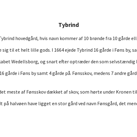
Tybrind
Tybrind hovedgård, hvis navn kommer af 10 brønde fra 10 gårde ell
 sig til et helt lille gods. I 1664 ejede Tybrind 16 gårde i Føns by,
vskabet Wedellsborg, og snart efter optræder den som selvstændig
16 gårde i Føns by samt 4 gårde på. Fønsskov, medens 7 andre gård
r det meste af Fønsskov dækket af skov, som hørte under Kronen til
dt på halvøen have ligget en stor gård ved navn Fønsgård, det mene