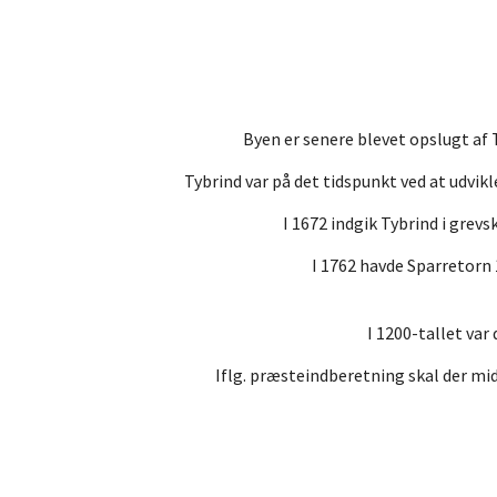
Byen er senere blevet opslugt af 
Tybrind var på det tidspunkt ved at udvikle
I 1672 indgik Tybrind i gre
I 1762 havde Sparretorn 
I 1200-tallet va
Iflg. præsteindberetning skal der mi