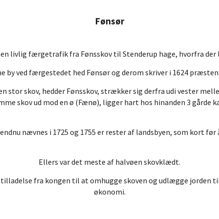
Fønsør
en livlig færgetrafik fra Fønsskov til Stenderup hage, hvorfra der 
e by ved færgestedet hed Fønsør og derom skriver i 1624 præsten
n stor skov, hedder Fønsskov, strækker sig derfra udi vester melle
amme skov ud mod en ø (Fænø), ligger hart hos hinanden 3 gårde k
endnu nævnes i 1725 og 1755 er rester af landsbyen, som kort før 
Ellers var det meste af halvøen skovklædt.
l tilladelse fra kongen til at omhugge skoven og udlægge jorden t
økonomi.