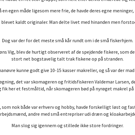
 en egen måde ligesom mere frie, de havde deres egne meninger, 
ivl blevet kaldt originaler. Man delte livet med hinanden men fors
Dog var der for det meste små kår rundt om i de små fiskerhjem.
øns Vig, blev de hurtigt observeret af de spejdende fiskere, som de
stort net bogstavelig talt trak fiskene op på stranden.
nøvre kunne godt give 10-15 kasser makreller, og så var der mad 
røgning, det var skomageren og fritidsfiskeren Valdemar Larsen, der
fik her et festmåltid, når skomageren bød på nyrøget makrel på e
, som nok både var erhverv og hobby, havde forskelligt løst og fas
rbejdsmænd, andre med små entrepriser udi dræn og kloakarbejd
Man slog sig igennem og stillede ikke store fordringer.