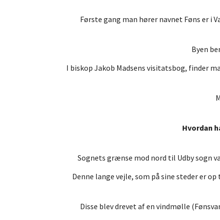
Første gang man hører navnet Føns er i V
Byen ben
I biskop Jakob Madsens visitatsbog, finder ma
M
Hvordan har
Sognets grænse mod nord til Udby sogn var 
Denne lange vejle, som på sine steder er op 
Disse blev drevet af en vindmølle (Fønsva