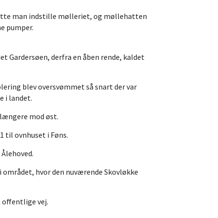
te man indstille mølleriet, og møllehatten
ne pumper.
det Gardersøen, derfra en åben rende, kaldet
ablering blev oversvømmet så snart der var
 i landet.
t længere mod øst.
 til ovnhuset i Føns.
r Ålehoved.
et i området, hvor den nuværende Skovløkke
offentlige vej.