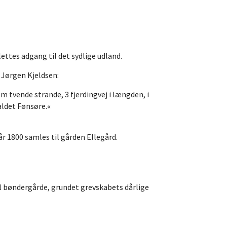
lettes adgang til det sydlige udland.
 Jørgen Kjeldsen:
m tvende strande, 3 fjerdingvej i længden, i
aldet Fønsøre.«
år 1800 samles til gården Ellegård.
il bøndergårde, grundet grevskabets dårlige