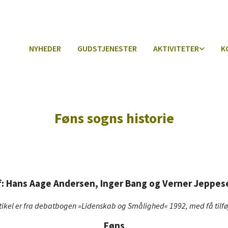
NYHEDER
GUDSTJENESTER
AKTIVITETER
K
Føns sogns historie
f: Hans Aage Andersen, Inger Bang og Verner Jeppes
kel er fra debatbogen »Lidenskab og Smålighed« 1992, med få tilføje
Føns