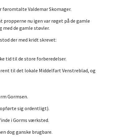
 var føromtalte Valdemar Skomager.
at propperne nu igen var røget på de gamle
ng med de gamle støvler.
tod der med kridt skrevet:
e tid til de store forberedelser.
rent til det lokale Middelfart Venstreblad, og
Gorm Gormsen.
opførte sig ordentligt).
 finde i Gorms værksted.
 men dog ganske brugbare.