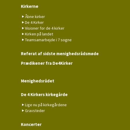
Kirkerne
Åbne kirker
De 4 Kirker
Visioner for de 4 kirker
Kirken på landet
Teamsamarbejde i 7 sogne
Referat af sidste menighedsrådsmøde
Prædikener fra De4Kirker
Menighedsrådet
De 4 Kirkers kirkegårde
Lige nu på kirkegårdene
Gravsteder
Koncerter