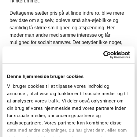
i kirkerummet.
Deltagerne sætter pris på at finde indre ro, blive mere
bevidste om sig selv, opleve små aha-øjeblikke og
samtidig få større smidighed og afspænding. Her
møder man andre med samme interesse og får
mulighed for socialt samvær. Det betyder ikke noget,
om du er ung eller ældre, veltrænet eller motorisk
udfordret – alle kan få noget ud af fællesskabet og
arbejdet med sig selv, er vores erfaring.
Denne hjemmeside bruger cookies
Kom og vær med!
Vi bruger cookies til at tilpasse vores indhold og
Anne Marie Sasaki
annoncer, til at vise dig funktioner til sociale medier og til
at analysere vores trafik. Vi deler også oplysninger om
tlf.: 6032 0132
din brug af vores hjemmeside med vores partnere inden
for sociale medier, annonceringspartnere og
analysepartnere. Vores partnere kan kombinere disse
data med andre oplysninger, du har givet dem, eller som