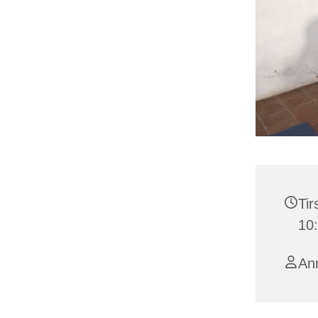
Tir
10
An