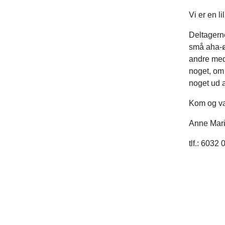
Vi er en l
Deltagerne
små aha-ø
andre med
noget, om 
noget ud a
Kom og v
Anne Mari
tlf.: 6032