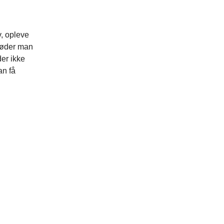
v, opleve
møder man
er ikke
an få