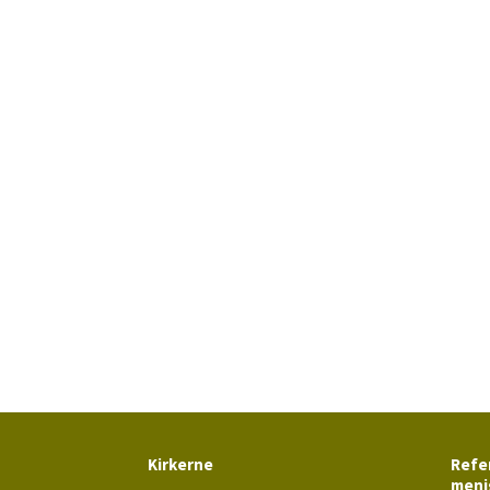
Kirkerne
Refer
meni