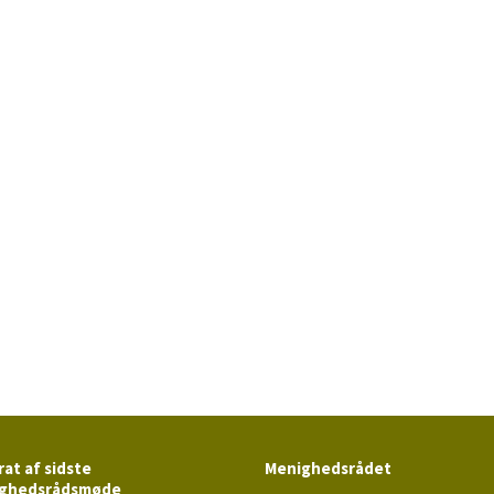
at af sidste
Menighedsrådet
ghedsrådsmøde