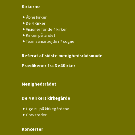
Kirkerne
Åbne kirker
De 4 Kirker
Visioner for de 4 kirker
Kirken på landet
Teamsamarbejde i 7 sogne
Referat af sidste menighedsrådsmøde
Prædikener fra De4Kirker
Menighedsrådet
De 4 Kirkers kirkegårde
Lige nu på kirkegårdene
Gravsteder
Koncerter