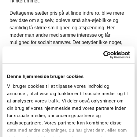
i kirkerummet.
Deltagerne sætter pris på at finde indre ro, blive mere
bevidste om sig selv, opleve små aha-øjeblikke og
samtidig få større smidighed og afspænding. Her
møder man andre med samme interesse og får
mulighed for socialt samvær. Det betyder ikke noget,
om du er ung eller ældre, veltrænet eller motorisk
udfordret – alle kan få noget ud af fællesskabet og
arbejdet med sig selv, er vores erfaring.
Denne hjemmeside bruger cookies
Kom og vær med!
Vi bruger cookies til at tilpasse vores indhold og
Anne Marie Sasaki
annoncer, til at vise dig funktioner til sociale medier og til
at analysere vores trafik. Vi deler også oplysninger om
tlf.: 6032 0132
din brug af vores hjemmeside med vores partnere inden
for sociale medier, annonceringspartnere og
analysepartnere. Vores partnere kan kombinere disse
data med andre oplysninger, du har givet dem, eller som