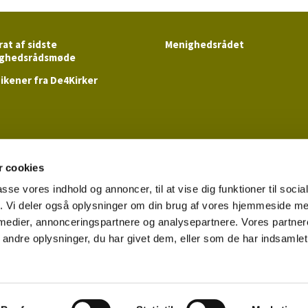
at af sidste
Menighedsrådet
ghedsrådsmøde
ikener fra De4Kirker
der
 cookies
passe vores indhold og annoncer, til at vise dig funktioner til soci
fik. Vi deler også oplysninger om din brug af vores hjemmeside m
 medier, annonceringspartnere og analysepartnere. Vores partne
Tilgængelighedserklæring
ndre oplysninger, du har givet dem, eller som de har indsamlet 
Log på ChurchDesk