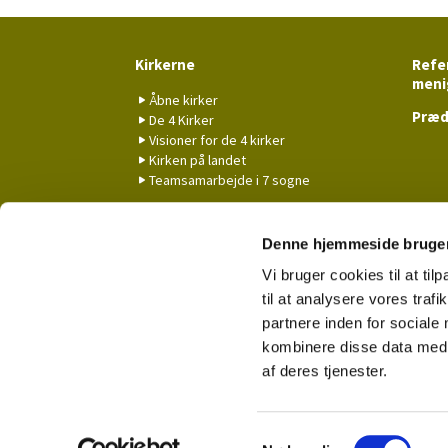
Kirkerne
Refer
meni
Åbne kirker
Præd
De 4 Kirker
Visioner for de 4 kirker
Kirken på landet
Teamsamarbejde i 7 sogne
Koncerter
Nyhe
Denne hjemmeside bruger
Vi bruger cookies til at til
til at analysere vores tra
partnere inden for sociale
kombinere disse data med a
af deres tjenester.
S