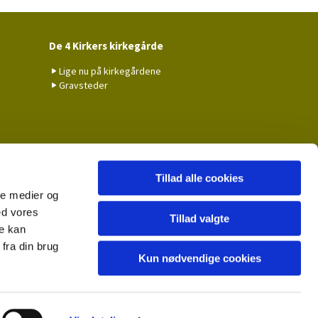
De 4 Kirkers kirkegårde
Lige nu på kirkegårdene
Gravsteder
Tillad alle cookies
ale medier og
ed vores
Tillad valgte
re kan
fra din brug
Kun nødvendige cookies