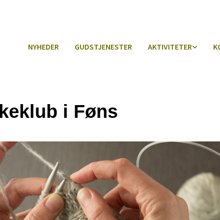
NYHEDER
GUDSTJENESTER
AKTIVITETER
K
kkeklub i Føns