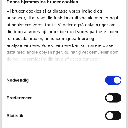
Denne hjemmeside bruger cookies
Vi bruger cookies til at tilpasse vores indhold og
annoncer, til at vise dig funktioner til sociale medier og til
at analysere vores trafik. Vi deler også oplysninger om
din brug af vores hjemmeside med vores partnere inden
for sociale medier, annonceringspartnere og
analysepartnere. Vores partnere kan kombinere disse
data med andre oplysninger, du har givet dem, eller som
de har indsamlet fra din brug af deres tjenester.
S
Nødvendig
a
m
Du vil måske også kunne lide...
t
Præferencer
y
k
k
Statistik
e