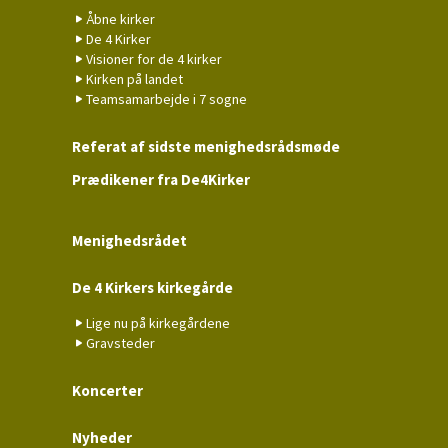
Åbne kirker
De 4 Kirker
Visioner for de 4 kirker
Kirken på landet
Teamsamarbejde i 7 sogne
Referat af sidste menighedsrådsmøde
Prædikener fra De4Kirker
Menighedsrådet
De 4 Kirkers kirkegårde
Lige nu på kirkegårdene
Gravsteder
Koncerter
Nyheder