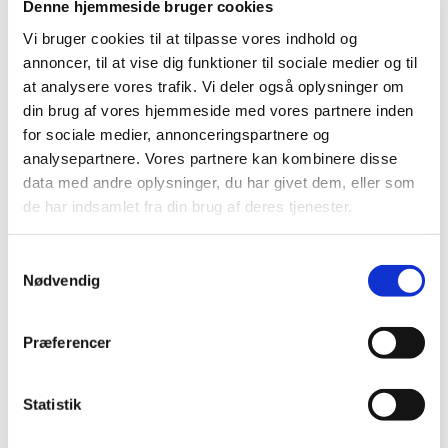
Denne hjemmeside bruger cookies
Vi bruger cookies til at tilpasse vores indhold og
annoncer, til at vise dig funktioner til sociale medier og til
at analysere vores trafik. Vi deler også oplysninger om
din brug af vores hjemmeside med vores partnere inden
for sociale medier, annonceringspartnere og
analysepartnere. Vores partnere kan kombinere disse
data med andre oplysninger, du har givet dem, eller som
de har indsamlet fra din brug af deres tjenester.
S
Nødvendig
a
m
Du vil måske også kunne lide...
t
Præferencer
y
k
k
Statistik
e