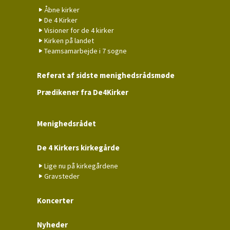
Åbne kirker
De 4 Kirker
Visioner for de 4 kirker
Kirken på landet
Teamsamarbejde i 7 sogne
Referat af sidste menighedsrådsmøde
Prædikener fra De4Kirker
Menighedsrådet
De 4 Kirkers kirkegårde
Lige nu på kirkegårdene
Gravsteder
Koncerter
Nyheder