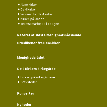
Åbne kirker
De 4 Kirker
Visioner for de 4 kirker
Kirken på landet
Teamsamarbejde i 7 sogne
Referat af sidste menighedsrådsmøde
Prædikener fra De4Kirker
Menighedsrådet
De 4 Kirkers kirkegårde
Lige nu på kirkegårdene
Gravsteder
Koncerter
Nyheder