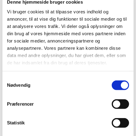
Denne hjemmeside bruger cookies
Vi bruger cookies til at tilpasse vores indhold og
annoncer, til at vise dig funktioner til sociale medier og til
at analysere vores trafik. Vi deler også oplysninger om
din brug af vores hjemmeside med vores partnere inden
for sociale medier, annonceringspartnere og
analysepartnere. Vores partnere kan kombinere disse
data med andre oplysninger, du har givet dem, eller som
de har indsamlet fra din brug af deres tjenester.
S
Nødvendig
a
m
Du vil måske også kunne lide...
t
Præferencer
y
k
k
Statistik
e